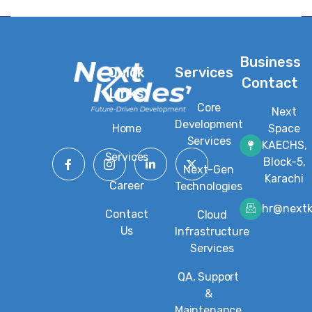
Business
Quick
Services
Contact
Links
Core
Next
Development
Home
Space
Services
KAECHS,
Services
Block-5,
Next-Gen
Karachi
Career
Technologies
hr@next
Contact
Cloud
Us
Infrastructure
Services
QA, Support
&
Maintenance